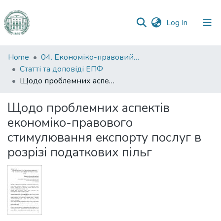
(current)
Log In
Communities
Home
04. Економіко-правовий факультет
&
Статті та доповіді ЕПФ
Collections
Щодо проблемних аспектів економіко-правового стимулювання експорту послуг в розрізі податкових пільг
All of DSpace
Щодо проблемних аспектів
економіко-правового
Statistics
стимулювання експорту послуг в
розрізі податкових пільг