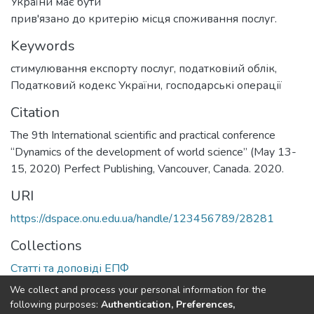
України має бути
прив'язано до критерію місця споживання послуг.
Keywords
стимулювання експорту послуг
,
податковіий облік
,
Податковий кодекс України
,
господарські операції
Citation
The 9th International scientific and practical conference
“Dynamics of the development of world science” (May 13-
15, 2020) Perfect Publishing, Vancouver, Canada. 2020.
URI
https://dspace.onu.edu.ua/handle/123456789/28281
Collections
Статті та доповіді ЕПФ
We collect and process your personal information for the
Full item page
following purposes:
Authentication, Preferences,