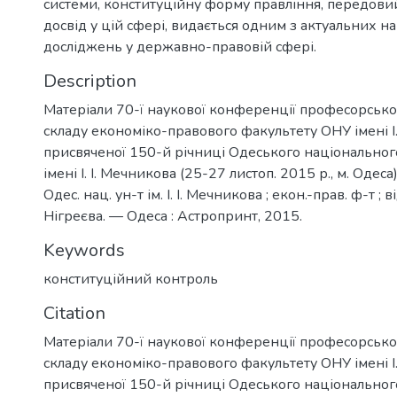
системи, конституційну форму правління, передов
досвід у цій сфері, видається одним з актуальних н
досліджень у державно-правовій сфері.
Description
Матеріали 70-ї наукової конференції професорськ
складу економіко-правового факультету ОНУ імені І.
присвяченої 150-й річниці Одеського національног
імені І. І. Мечникова (25-27 листоп. 2015 р., м. Одеса
Одес. нац. ун-т ім. І. І. Мечникова ; екон.-прав. ф-т ; ві
Нігреєва. — Одеса : Астропринт, 2015.
Keywords
конституційний контроль
Citation
Матеріали 70-ї наукової конференції професорськ
складу економіко-правового факультету ОНУ імені І.
присвяченої 150-й річниці Одеського національног