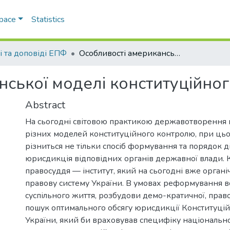
Space
Statistics
і та доповіді ЕПФ
Особливості американської моделі конституційного контролю
нської моделі конституційно
Abstract
На сьогодні світовою практикою державотворення
різних моделей конституційного контролю, при цьо
різниться не тільки спосіб формування та порядок ді
юрисдикція відповідних органів державної влади. 
правосуддя — інститут, який на сьогодні вже органі
правову систему України. В умовах реформування в
суспільного життя, розбудови демо-кратичної, пра
пошук оптимального обсягу юрисдикції Конституці
України, який би враховував специфіку національно