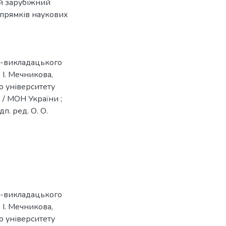
ий зарубіжний
апрямків наукових
о-викладацького
 І. Мечникова,
о університету
) / МОН України ;
дп. ред. О. О.
о-викладацького
 І. Мечникова,
о університету