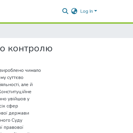
Log In
го контролю
 вироблено чимало
му суттєво
яльності, але й
Конституційне
чно увійшов у
сіх сфер
вової держави
йного Суду
ї правової