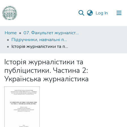
(current)
Log In
Communities
Home
07. Факультет журналістики, реклами та видавничої справи
&
Підручники, навчальні посібники та інші науково- та навчально-методичні праці ФЖРВС
Collections
Історія журналістики та публіцистики. Частина 2: Українська журналістика
All of DSpace
Історія журналістики та
публіцистики. Частина 2:
Statistics
Українська журналістика