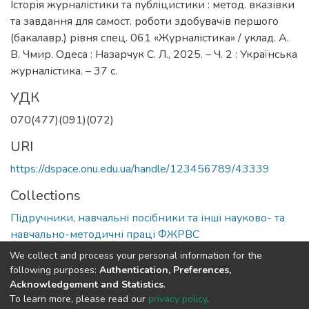
Історія журналістики та публіцистики : метод. вказівки
та завдання для самост. роботи здобувачів першого
(бакалавр.) рівня спец. 061 «Журналістика» / уклад. А.
В. Чмир. Одеса : Назарчук С. Л., 2025. – Ч. 2 : Українська
журналістика. – 37 с.
УДК
070(477)(091)(072)
URI
https://dspace.onu.edu.ua/handle/123456789/43339
Collections
Підручники, навчальні посібники та інші науково- та
навчально-методичні праці ФЖРВС
We collect and process your personal information for the
Full item page
following purposes:
Authentication, Preferences,
Acknowledgement and Statistics
.
To learn more, please read our
privacy policy
.
DSpace software
copyright © 2009-2026
LYRASIS