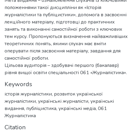
Мета видання – ознайомлення слухачів із ключовими
положеннями такої дисципліни як «Історія
журналістики та публіцистики», допомога в засвоєнні
лекційного матеріалу, підготовці до практичних
занять та виконанні самостійної роботи з ключових
тем курсу. Пропонуються визначення найважливіших
теоретичних понять, якими слухач має вміти
оперувати після засвоєння матеріалу, завдання для
самостійної роботи.
Цільова аудиторія – здобувачі першого (бакалавр)
рівня вищої освіти спеціальності 061 «Журналістика».
Keywords
історія журналістики
,
розвиток української
журналістики
,
українські журналісти
,
українські
видання
,
публіцистика
,
українські медіа
,
061
Журналістика
Citation