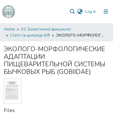
(current)
Log In
Communities
Home
02. Біологічний факультет
&
Статті та доповіді БФ
ЭКОЛОГО-МОРФОЛОГИЧЕСКИЕ АДАПТАЦИИ ПИЩЕВАРИТЕЛЬНОЙ СИСТЕМЫ БЫЧКОВЫХ РЫБ (GOBIIDAE)
Collections
ЭКОЛОГО-МОРФОЛОГИЧЕСКИЕ
All of DSpace
АДАПТАЦИИ
ПИЩЕВАРИТЕЛЬНОЙ СИСТЕМЫ
Statistics
БЫЧКОВЫХ РЫБ (GOBIIDAE)
Files