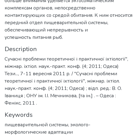
больше внимания уделяется эктосоматическим
комплексам органов, непосредственно
контактирующих со средой обитания. К ним относится
передний отдел пищеварительной системы,
обеспечивающий непрерывность и
успешность питания рыб.
Description
Сучасні проблеми теоретичної і практичної іхтіології",
міжнар. іхтіол. наук.-практ. конф. (4; 2011; Одеса)
Тези..., 7-11 вересня 2011 р. / "Сучасні проблеми
теоретичної і практичної іхтіології", міжнар. іхтіол.
наук.-практ. конф. (4; 2011; Одеса) ; відп. ред.: В. О.
Іваниця ; ОНУ ім. І.І. Мечникова, [та ін.] . – Одеса :
Фенікс, 2011 .
Keywords
пищеварительной системы
,
эколого-
морфологические адаптации