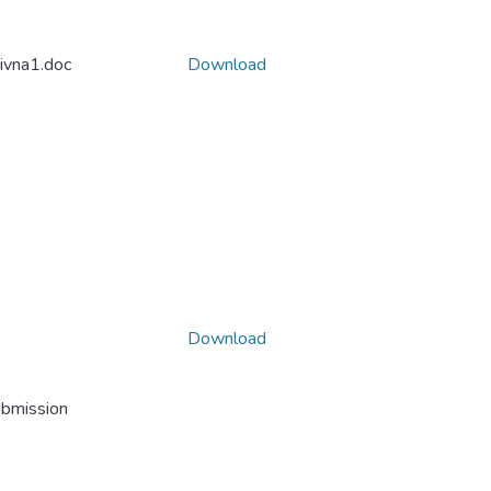
ivna1.doc
Download
Download
ubmission