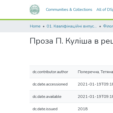
Communities & Collections
All of D
Home
01. Кваліфікаційні випускні роботи здобувачів вищої освіти
Філо
Проза П. Куліша в ре
dc.contributor.author
Поперечна, Тетяна
dc.date.accessioned
2021-01-19T09:1
dc.date.available
2021-01-19T09:1
dc.date.issued
2018