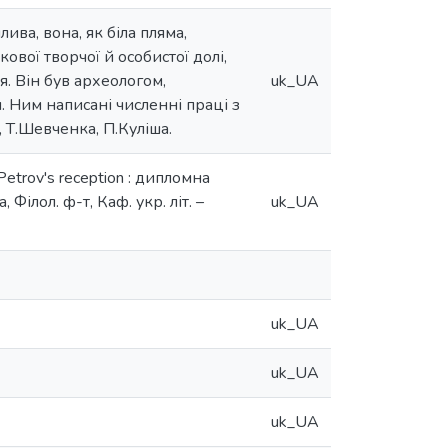
ива, вона, як біла пляма,
ової творчої й особистої долі,
я. Він був археологом,
uk_UA
 Ним написані численні праці з
, Т.Шевченка, П.Куліша.
Petrov's reception : дипломна
, Філол. ф-т, Каф. укр. літ. –
uk_UA
uk_UA
uk_UA
uk_UA