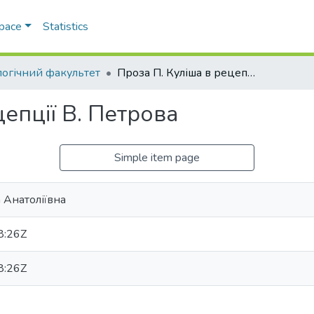
Space
Statistics
логічний факультет
Проза П. Куліша в рецепції В. Петрова
цепції В. Петрова
Simple item page
 Анатоліївна
8:26Z
8:26Z