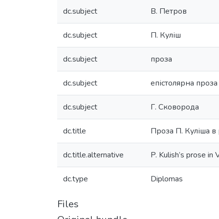
dc.subject
В. Петров
dc.subject
П. Куліш
dc.subject
проза
dc.subject
епістолярна проза
dc.subject
Г. Сковорода
dc.title
Проза П. Куліша в
dc.title.alternative
P. Kulish’s prose in 
dc.type
Diplomas
Files