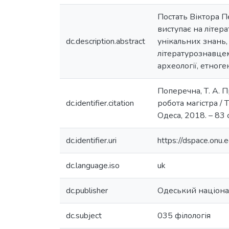
Постать Віктора Пе
виступає на літера
dc.description.abstract
унікальних знань, 
літературознавцем
археології, етноге
Поперечна, Т. А. Пр
dc.identifier.citation
робота магістра / Т
Одеса, 2018. – 83 с
dc.identifier.uri
https://dspace.on
dc.language.iso
uk
dc.publisher
Одеський націонал
dc.subject
035 філологія