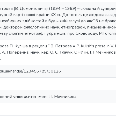
трова (В. Домонтовича) (1894 – 1969) – складна й суперечл
турній карті нашої країни ХХ ст. До того ж це людина загадк
неабияких здібностей в будь-якій галузі до якої б не бравс
, доктором філологічних наук, етнографом, письменником.
незу слов’ян, етнографії українців, про Сковороду, М.Гоголя
оза П. Куліша в рецепції В. Петрова = P. Kulish's prose in V. 
. А. Поперечна; наук. кер. О. Є. Ткачук; ОНУ ім. І. І. Мечникова
.
u.edu.ua/handle/123456789/30126
ьний університет імені І. І. Мечникова