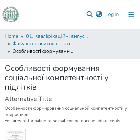
(current)
Log In
Communities
Home
01. Кваліфікаційні випускні роботи здобувачів вищої освіти
&
Факультет психології та соціальної роботи
Collections
Особливості формування соціальної компетентності у підлітків
All of DSpace
Особливості формування
соціальної компетентності у
Statistics
підлітків
Alternative Title
Особенности формирования социальной компетентности у
подростков
Features of formation of socsal competence in adolescents