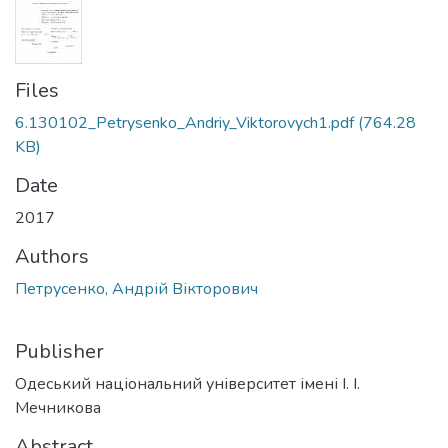
Files
6.130102_Petrysenko_Andriy_Viktorovych1.pdf
(764.28
KB)
Date
2017
Authors
Петрусенко, Андрій Вікторович
Publisher
Одеський національний університет імені І. І.
Мечникова
Abstract