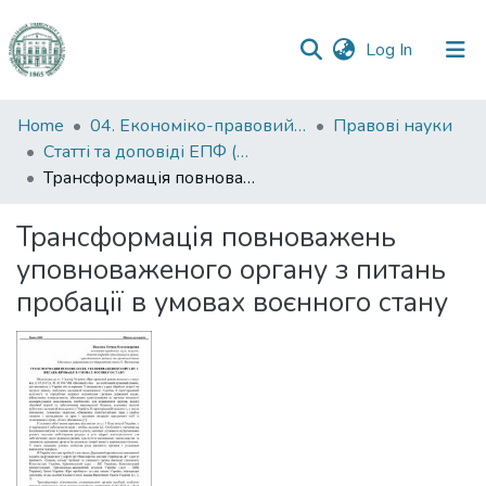
(current)
Log In
Communities
Home
04. Економіко-правовий факультет
Правові науки
&
Статті та доповіді ЕПФ (Правові науки)
Collections
Трансформація повноважень уповноваженого органу з питань пробації в умовах воєнного стану
All of DSpace
Трансформація повноважень
уповноваженого органу з питань
Statistics
пробації в умовах воєнного стану