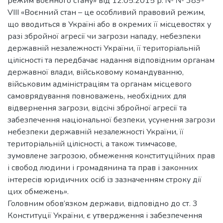
режим воєнного стану» від 12.05.2015 р. № № 389-
VIII «Воєнний стан – це особливий правовий режим,
що вводиться в Україні або в окремих її місцевостях у
разі збройної агресії чи загрози нападу, небезпеки
державній незалежності України, її територіальній
цілісності та передбачає надання відповідним органам
державної влади, військовому командуванню,
військовим адміністраціям та органам місцевого
самоврядування повноважень, необхідних для
відвернення загрози, відсічі збройної агресії та
забезпечення національної безпеки, усунення загрози
небезпеки державній незалежності України, її
територіальній цілісності, а також тимчасове,
зумовлене загрозою, обмеження конституційних прав
і свобод людини і громадянина та прав і законних
інтересів юридичних осіб із зазначенням строку дії
цих обмежень».
Головним обов’язком держави, відповідно до ст. 3
Конституції України, є утвердження і забезпечення