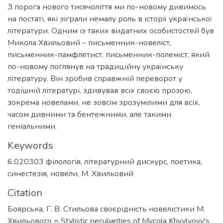
З порога нового тисячоліття ми по-новому дивимось
на постаті, які зіграли немалу роль в історії української
літератури. Одним із таких видатних особистостей був
Микола Хвильовий – письменник-новеліст,
письменник-памфлетист, письменник-полеміст, який
по-новому поглянув на традиційну українську
літературу. Він зробив справжній переворот у
тодішній літературі, здивував всіх своєю прозою,
зокрема новелами, не зовсім зрозумілими для всіх,
часом дивними та бентежними, але такими
геніальними.
Keywords
6.020303 філологія
,
літературний дискурс
,
поетика
,
синестезія
,
новели
,
М. Хвильовий
Citation
Боярська, Г. В. Стильова своєрідність новелістики М.
Хвильового = Stylistic peculiarities of Mycola Khvylyovy's