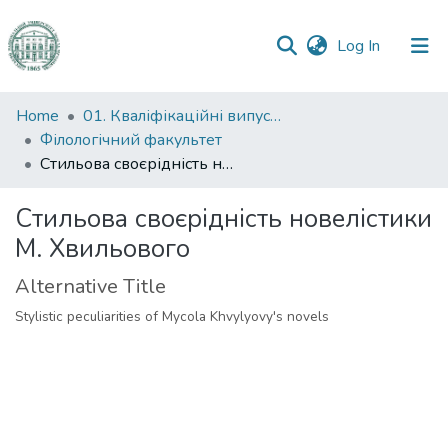
(current)
Log In
Communities
Home
01. Кваліфікаційні випускні роботи здобувачів вищої освіти
&
Філологічний факультет
Collections
Стильова своєрідність новелістики М. Хвильового
All of DSpace
Стильова своєрідність новелістики
М. Хвильового
Statistics
Alternative Title
Stylistic peculiarities of Mycola Khvylyovy's novels