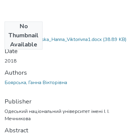
No
Files
Thumbnail
6.020303_Boyarska_Hanna_Viktorivna1.docx
(38.89 KB)
Available
Date
2018
Authors
Боярська, Ганна Вікторівна
Publisher
Одеський національний університет імені І. І.
Мечникова
Abstract