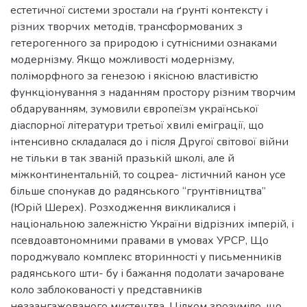
естетичної системи зростали на ґрунті контексту і
різних творчих методів, трансформованих з
гетерогенного за природою і сутнісними ознаками
модернізму. Якщо можливості модернізму,
поліморфного за генезою і якісною властивістю
функціонування з наданням простору різним творчим
обдаруванням, зумовили європеїзм української
діаспорної літератури третьої хвилі еміграції, що
інтенсивно складалася до і після Другої світової війни
не тільки в так званій празькій школі, але й
міжконтинентальній, то соцреа- лістичний канон усе
більше спонукав до радянського “грунтівництва”
(Юрій Шерех). Розходження викликалися і
національною залежністю України відрізних імперій, і
псевдоавтономними правами в умовах УРСР, Що
породжувало комплекс вторинності у письменників
радянського шти- бу і бажання подолати зачароване
коло заблокованості у представників
незаангажованого мистецтва. Цілком зрозуміло, що