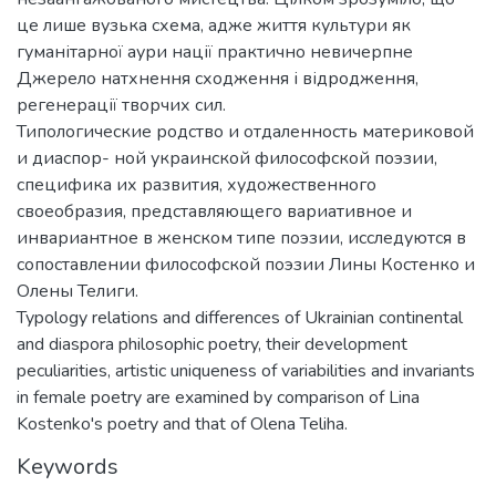
це лише вузька схема, адже життя культури як
гуманітарної аури нації практично невичерпне
Джерело натхнення сходження і відродження,
регенерації творчих сил.
Типологические родство и отдаленность материковой
и диаспор- ной украинской философской поэзии,
специфика их развития, художественного
своеобразия, представляющего вариативное и
инвариантное в женском типе поэзии, исследуются в
сопоставлении философской поэзии Лины Костенко и
Олены Телиги.
Typology relations and differences of Ukrainian continental
and diaspora philosophic poetry, their development
peculiarities, artistic uniqueness of variabilities and invariants
in female poetry are examined by comparison of Lina
Kostenko's poetry and that of Olena Teliha.
Keywords