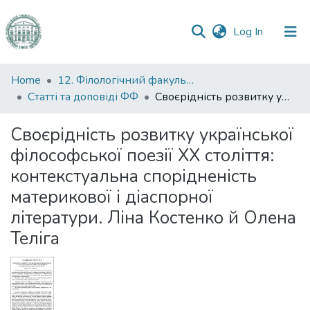
(current)
Log In
Communities
Home
12. Філологічний факультет
&
Статті та доповіді ФФ
Своєрідність розвитку української філософської поезії XX століття: контекстуальна спорідненість материкової і діаспорної літератури. Ліна Костенко й Олена Теліга
Collections
Своєрідність розвитку української
All of DSpace
філософської поезії XX століття:
контекстуальна спорідненість
Statistics
материкової і діаспорної
літератури. Ліна Костенко й Олена
Теліга