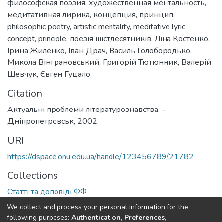
философская поэзия
,
художественная ментальность
,
медитативная лирика
,
концепция
,
принцип
,
philosophic poetry
,
artistic mentality
,
meditative lyric
,
concept
,
principle
,
поезія шістдесятників
,
Ліна Костенко
,
Ірина Жиленко
,
Іван Драч
,
Василь Голобородько
,
Микола Вінграновський
,
Григорій Тютюнник
,
Валерій
Шевчук
,
Євген Гуцало
Citation
Актуальні проблеми літературознавства. –
Дніпропетровськ, 2002.
URI
https://dspace.onu.edu.ua/handle/123456789/21782
Collections
Статті та доповіді ФФ
We collect and process your personal information for the
Full item page
following purposes:
Authentication, Preferences,