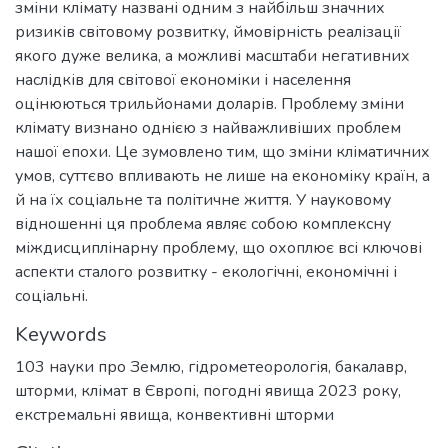
зміни клімату названі одним з найбільш значних
ризиків світовому розвитку, ймовірність реалізації
якого дуже велика, а можливі масштаби негативних
наслідків для світової економіки і населення
оцінюються трильйонами доларів. Проблему зміни
клімату визнано однією з найважливіших проблем
нашої епохи. Це зумовлено тим, що зміни кліматичних
умов, суттєво впливають не лише на економіку країн, а
й на їх соціальне та політичне життя. У науковому
відношенні ця проблема являє собою комплексну
міждисциплінарну проблему, що охоплює всі ключові
аспекти сталого розвитку - екологічні, економічні і
соціальні.
Keywords
103 науки про Землю
,
гідрометеорологія
,
бакалавр
,
шторми
,
клімат в Європі
,
погодні явища 2023 року
,
екстремальні явища
,
конвективні шторми