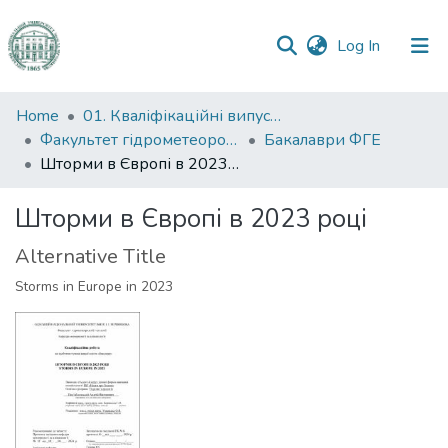
(current)
Log In
Communities
Home
01. Кваліфікаційні випускні роботи здобувачів вищої освіти
&
Факультет гідрометеорології і екології
Бакалаври ФГЕ
Collections
Шторми в Європі в 2023 році
All of DSpace
Шторми в Європі в 2023 році
Alternative Title
Statistics
Storms in Europe in 2023