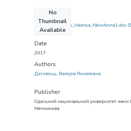
No
Files
Thumbnail
035.05_Dehovets_Valeriya_Yakovlevna1.doc
(
Available
KB)
Date
2017
Authors
Деговець, Валерія Яковлевна
Publisher
Одеський національний університет імені І. 
Мечникова