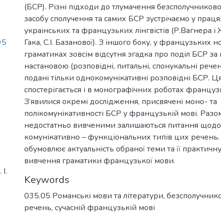
(БСР). Різні підходи до тлумачення безсполучниково
засобу сполучення та самих БСР зустрічаємо у праця
украінських та французьких лінгвістів (Р.Вагнера і 
95
Гака, С.І. Базанової). З іншого боку, у французьких
граматиках зовсім відсутня згадка про поділ БСР з
настановою (розповідні, питальні, спонукальні речен
подані тільки однокомунікативні розповідні БСР. Ц
спостерігається і в монографічних роботах француз
З’явилися окремі дослідження, присвячені моно- та
полікомунікативності БСР у французькій мові. Разом
недостатньо вивченими залишаються питання щодо 
комунікативно – функціональних типів цих речень
обумовлює актуальність обраної теми та її практичн
вивчення граматики французької мови.
І.
Keywords
035.05 Романські мови та літератури
,
безсполучник
речень
,
сучасній французькій мові