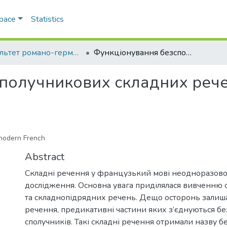
Space
Statistics
Факультет романо-германської філології
Функціонування безсполучникових складних речень у сучасній французькій мові
получникових складних речен
 modern French
Abstract
Складні речення у французький мові неодноразово 
дослідження. Основна увага приділялася вивченню
та складнопідрядних речень. Дещо осторонь залиша
речення, предикативні частини яких з’єднуються б
сполучників. Такі складні речення отримали назву 