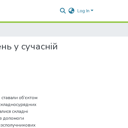
Log In
ь у сучасній
ставали об’єктом
 складносурядних
лися складні
ез допомоги
безсполучникових