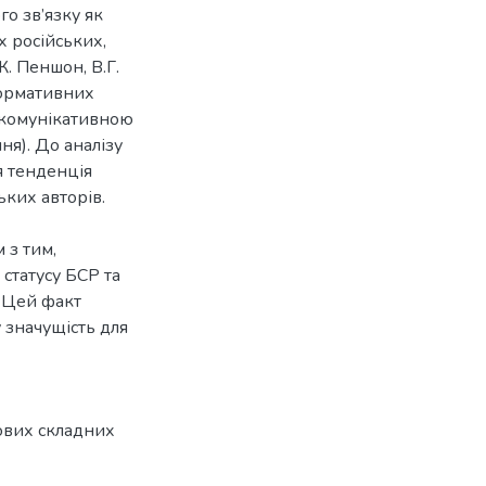
го зв’язку як
х російських,
Ж. Пеншон, В.Г.
 нормативних
а комунікативною
ня). До аналізу
я тенденція
ьких авторів.
 з тим,
статусу БСР та
. Цей факт
у значущість для
ових складних