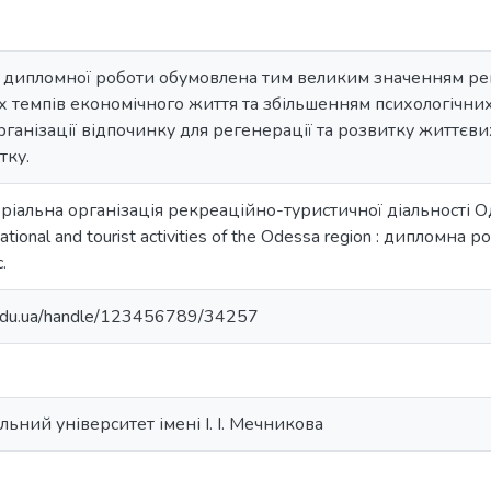
 дипломної роботи обумовлена тим великим значенням рекр
 темпів економічного життя та збільшенням психологічних 
рганізації відпочинку для регенерації та розвитку життєв
тку.
торіальна організація рекреаційно-туристичної діальності Оде
eational and tourist activities of the Odessa region : дипломна ро
.
u.edu.ua/handle/123456789/34257
ьний університет імені І. І. Мечникова