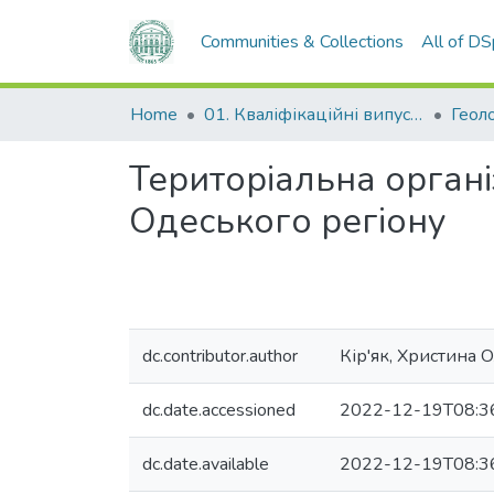
Communities & Collections
All of D
Home
01. Кваліфікаційні випускні роботи здобувачів вищої освіти
Територіальна органі
Одеського регіону
dc.contributor.author
Кір'як, Христина О
dc.date.accessioned
2022-12-19T08:3
dc.date.available
2022-12-19T08:3