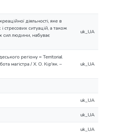
еаційної діяльності, яке в
і стресових ситуацій, а також
uk_UA
их сил людини, набуває
ського регіону = Territorial
бота магістра / Х. О. Кір'як. –
uk_UA
uk_UA
uk_UA
uk_UA