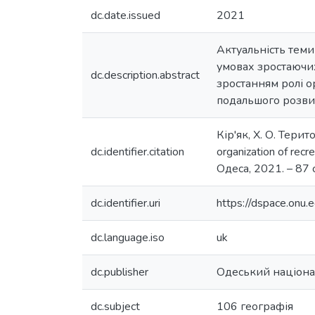
dc.date.issued
2021
Актуальність теми
умовах зростаючих
dc.description.abstract
зростанням ролі о
подальшого розви
Кір'як, Х. О. Тери
dc.identifier.citation
organization of recr
Одеса, 2021. – 87 с
dc.identifier.uri
https://dspace.on
dc.language.iso
uk
dc.publisher
Одеський націонал
dc.subject
106 географія