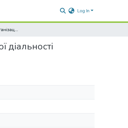
Log In
Територіальна організація рекреаційно-туристичної діальності Одеського регіону
ї діальності