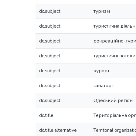
dc.subject
туризм
dc.subject
туристична діяльн
dc.subject
рекреаційно-турис
dc.subject
туристичні потоки
dc.subject
курорт
dc.subject
санаторії
dc.subject
Одеський регіон
dc.title
Територіальна орг
dc.title.alternative
Territorial organizat