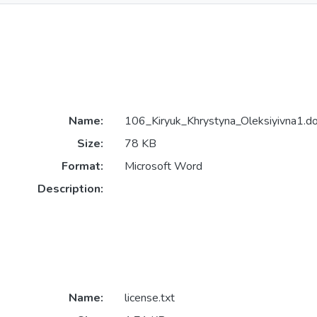
Name:
106_Kiryuk_Khrystyna_Oleksiyivna1.d
Size:
78 KB
Format:
Microsoft Word
Description:
Name:
license.txt