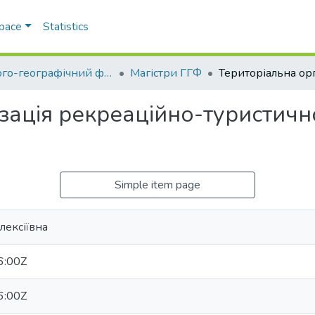
Space
Statistics
Геолого-географічний факультет
Магістри ГГФ
зація рекреаційно-туристично
Simple item page
лексіївна
6:00Z
6:00Z