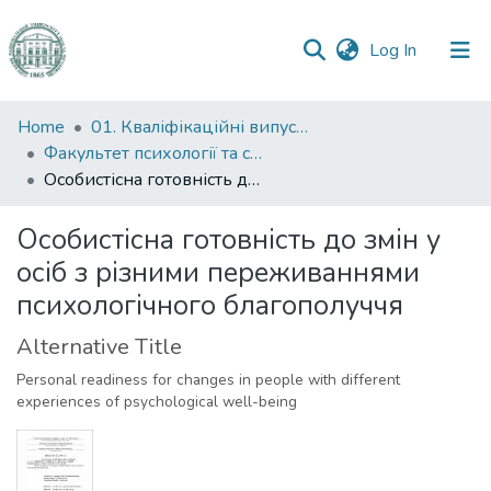
(current)
Log In
Communities
Home
01. Кваліфікаційні випускні роботи здобувачів вищої освіти
&
Факультет психології та соціальної роботи
Collections
Особистісна готовність до змін у осіб з різними переживаннями психологічного благополуччя
All of DSpace
Особистісна готовність до змін у
осіб з різними переживаннями
Statistics
психологічного благополуччя
Alternative Title
Personal readiness for changes in people with different
experiences of psychological well-being