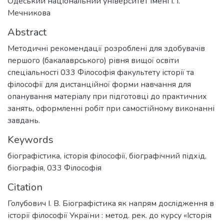
Одеський національний університет імені І. І.
Мечникова
Abstract
Методичні рекомендації розроблені для здобувачів
першого (бакалаврського) рівня вищої освіти
спеціальності 033 Філософія факультету історії та
філософії для дистанційної форми навчання для
опанування матеріалу при підготовці до практичних
занять, оформленні робіт при самостійному виконанні
завдань.
Keywords
біографістика
,
історія філософії
,
біографічний підхід
,
біографія
,
033 Філософія
Citation
Голубович І. В. Біографістика як напрям дослідження в
історії філософії України : метод. рек. до курсу «Історія