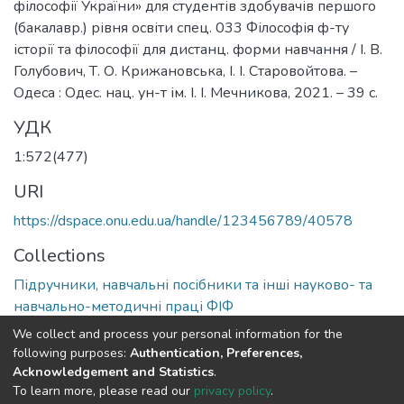
філософії України» для студентів здобувачів першого
(бакалавр.) рівня освіти спец. 033 Філософія ф-ту
історії та філософії для дистанц. форми навчання / І. В.
Голубович, Т. О. Крижановська, І. І. Старовойтова. –
Одеса : Одес. нац. ун-т ім. І. І. Мечникова, 2021. – 39 с.
УДК
1:572(477)
URI
https://dspace.onu.edu.ua/handle/123456789/40578
Collections
Підручники, навчальні посібники та інші науково- та
навчально-методичні праці ФІФ
We collect and process your personal information for the
Full item page
following purposes:
Authentication, Preferences,
Acknowledgement and Statistics
.
To learn more, please read our
privacy policy
.
DSpace software
copyright © 2009-2026
LYRASIS