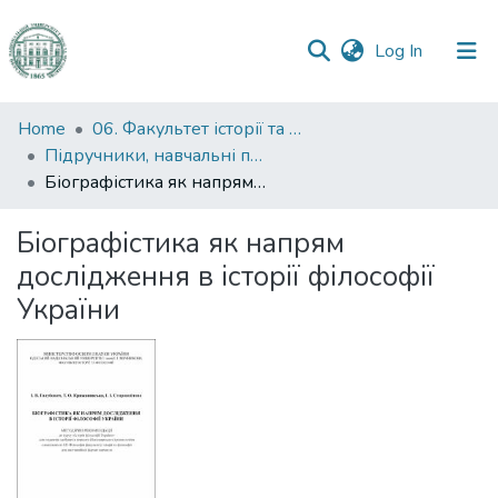
(current)
Log In
Communities
Home
06. Факультет історії та філософії
&
Підручники, навчальні посібники та інші науково- та навчально-методичні праці ФІФ
Collections
Біографістика як напрям дослідження в історії філософії України
All of DSpace
Біографістика як напрям
дослідження в історії філософії
Statistics
України