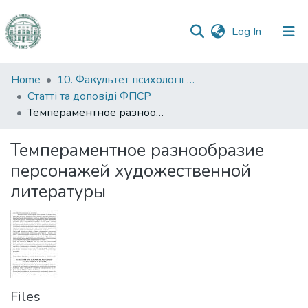
(current)
Log In
Communities
Home
10. Факультет психології та соціальної роботи
&
Статті та доповіді ФПСР
Collections
Темпераментное разнообразие персонажей художественной литературы
All of DSpace
Темпераментное разнообразие
персонажей художественной
Statistics
литературы
Files