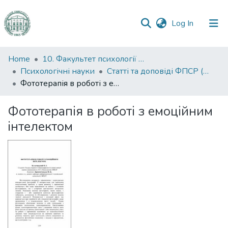
(current)
Log In
Communities
Home
10. Факультет психології та соціальної роботи
&
Психологічні науки
Статті та доповіді ФПСР (Психологічні науки)
Collections
Фототерапія в роботі з емоційним інтелектом
All of DSpace
Фототерапія в роботі з емоційним
інтелектом
Statistics