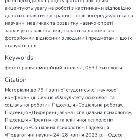
різні підходи до процесу фототерапії: деякі
акцентують увагу на роботі з картинками відповідно
до психоаналітичної традиції; інші зосереджуються на
навчанні навичках та розвитку навичок; треті
заохочують клієнта зміцнювати за допомогою
фотозйомки відносини з людьми і предметами, що їх
оточують і т.д.
Keywords
фототерапія
,
емоційний інтелект
,
053 Психологія
Citation
Матеріали до 79–ї звітної студентської наукової
конференції. Секція «Факультету психології та
соціальної роботи». Підсекція «Соціальна робота»,
Підсекція «Диференціальна і спеціальна психологія»,
Підсекція «Практичної та клінічної психології»,
Підсекція «Соціальна психологія», Підсекція
«Педагогічні науки» 24–28 квітня 2023 р. – Одеса :