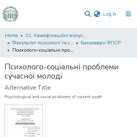
(current)
Log In
Communities
Home
01. Кваліфікаційні випускні роботи здобувачів вищої освіти
&
Факультет психології та соціальної роботи
Бакалаври ФПСР
Collections
Психолого-соціальні проблеми сучасної молоді
All of DSpace
Психолого-соціальні проблеми
сучасної молоді
Statistics
Alternative Title
Psychological and social problems of current youth