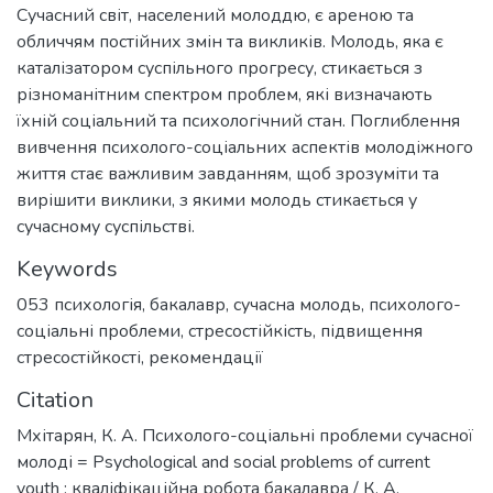
Сучасний світ, населений молоддю, є ареною та
обличчям постійних змін та викликів. Молодь, яка є
каталізатором суспільного прогресу, стикається з
різноманітним спектром проблем, які визначають
їхній соціальний та психологічний стан. Поглиблення
вивчення психолого-соціальних аспектів молодіжного
життя стає важливим завданням, щоб зрозуміти та
вирішити виклики, з якими молодь стикається у
сучасному суспільстві.
Keywords
053 психологія
,
бакалавр
,
сучасна молодь
,
психолого-
соціальні проблеми
,
стресостійкість
,
підвищення
стресостійкості
,
рекомендації
Citation
Мхітарян, К. А. Психолого-соціальні проблеми сучасної
молоді = Psychological and social problems of current
youth : кваліфікаційна робота бакалавра / К. А.