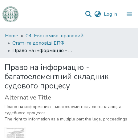
(current)
Log In
Communities
Home
04. Економіко-правовий факультет
&
Статті та доповіді ЕПФ
Collections
Право на інформацію - багатоелементний складник судового процесу
All of DSpace
Право на інформацію -
багатоелементний складник
Statistics
судового процесу
Alternative Title
Право на информацию - многоэлементная составляющая
судебного процесса
The right to information as a multiple part the legal proceedings