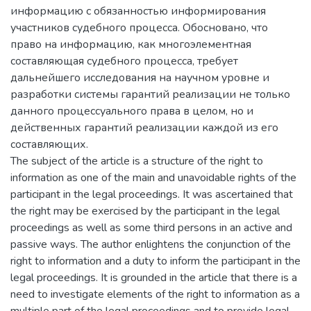
информацию с обязанностью информирования
участников судебного процесса. Обосновано, что
право на информацию, как многоэлементная
составляющая судебного процесса, требует
дальнейшего исследования на научном уровне и
разработки системы гарантий реализации не только
данного процессуального права в целом, но и
действенных гарантий реализации каждой из его
составляющих.
The subject of the article is a structure of the right to
information as one of the main and unavoidable rights of the
participant in the legal proceedings. It was ascertained that
the right may be exercised by the participant in the legal
proceedings as well as some third persons in an active and
passive ways. The author enlightens the conjunction of the
right to information and a duty to inform the participant in the
legal proceedings. It is grounded in the article that there is a
need to investigate elements of the right to information as a
multiple part of the legal proceedings and to provide legal