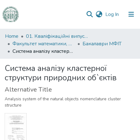
(current)
Log In
Communities
Home
01. Кваліфікаційні випускні роботи здобувачів вищої освіти
&
Факультет математики, фізики та інформаційних технологій
Бакалаври МФІТ
Collections
Система аналізу кластерної структури природних об`єктів
All of DSpace
Система аналізу кластерної
структури природних об`єктів
Statistics
Alternative Title
Analysis system of the natural objects nomenclature cluster
structure