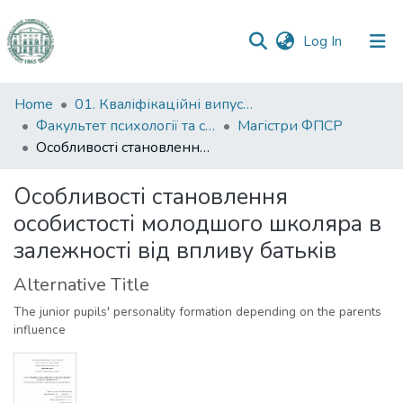
(current)
Log In
Communities
Home
01. Кваліфікаційні випускні роботи здобувачів вищої освіти
&
Факультет психології та соціальної роботи
Магістри ФПСР
Collections
Особливості становлення особистості молодшого школяра в залежності від впливу батьків
All of DSpace
Особливості становлення
особистості молодшого школяра в
Statistics
залежності від впливу батьків
Alternative Title
The junior pupils' personality formation depending on the parents
influence