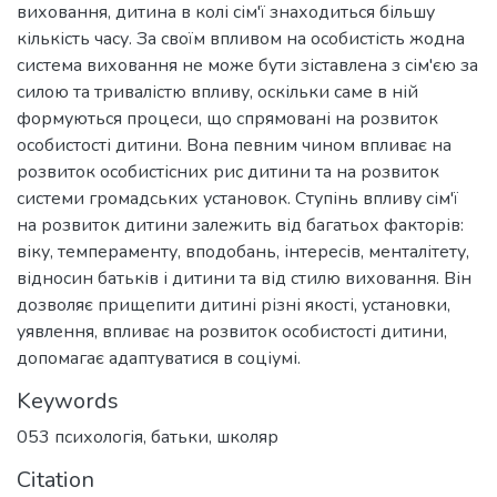
виховання, дитина в колі сім'ї знаходиться більшу
кількість часу. За своїм впливом на особистість жодна
система виховання не може бути зіставлена з сім'єю за
силою та тривалістю впливу, оскільки саме в ній
формуються процеси, що спрямовані на розвиток
особистості дитини. Вона певним чином впливає на
розвиток особистісних рис дитини та на розвиток
системи громадських установок. Ступінь впливу сім'ї
на розвиток дитини залежить від багатьох факторів:
віку, темпераменту, вподобань, інтересів, менталітету,
відносин батьків і дитини та від стилю виховання. Він
дозволяє прищепити дитині різні якості, установки,
уявлення, впливає на розвиток особистості дитини,
допомагає адаптуватися в соціумі.
Keywords
053 психологія
,
батьки
,
школяр
Citation