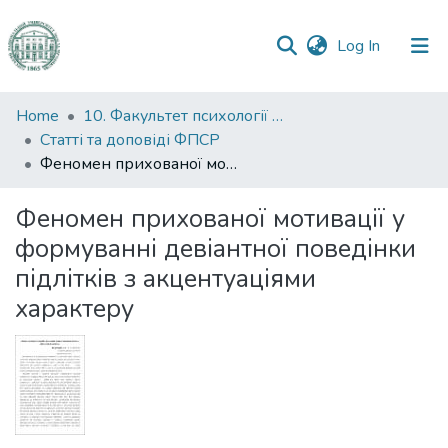
(current)
Log In
Communities
Home
10. Факультет психології та соціальної роботи
&
Статті та доповіді ФПСР
Collections
Феномен прихованої мотивації у формуванні девіантної поведінки підлітків з акцентуаціями характеру
All of DSpace
Феномен прихованої мотивації у
формуванні девіантної поведінки
Statistics
підлітків з акцентуаціями
характеру