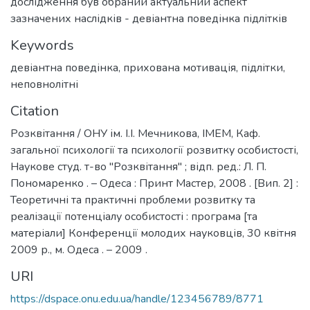
дослідження був обраний актуальний аспект
зазначених наслідків - девіантна поведінка підлітків
Keywords
девіантна поведінка
,
прихована мотивація
,
підлітки
,
неповнолітні
Citation
Розквітання / ОНУ ім. І.І. Мечникова, ІМЕМ, Каф.
загальної психології та психології розвитку особистості,
Наукове студ. т-во "Розквітання" ; відп. ред.: Л. П.
Пономаренко . – Одеса : Принт Мастер, 2008 . [Вип. 2] :
Теоретичні та практичні проблеми розвитку та
реалізації потенціалу особистості : програма [та
матеріали] Конференції молодих науковців, 30 квітня
2009 р., м. Одеса . – 2009 .
URI
https://dspace.onu.edu.ua/handle/123456789/8771