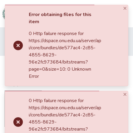
×
(current)
Log In
Error obtaining files for this
item
Communities
0 Http failure response for
Home
10. Факультет психології та соціальної роботи
&
https://dspace.onu.edu.ua/server/ap
Соціальна робота
Статті та доповіді ФПСР (Соціальна робота)
Collections
i/core/bundles/de577ac4-2c85-
Соціальні проблеми в громаді під час війни у фокусі регіональних медіа
4855-8629-
All of DSpace
96e2fc973684/bitstreams?
Соціальні проблеми в громаді під
page=0&size=10: 0 Unknown
час війни у фокусі регіональних
Statistics
Error
медіа
×
0 Http failure response for
https://dspace.onu.edu.ua/server/ap
i/core/bundles/de577ac4-2c85-
4855-8629-
96e2fc973684/bitstreams?