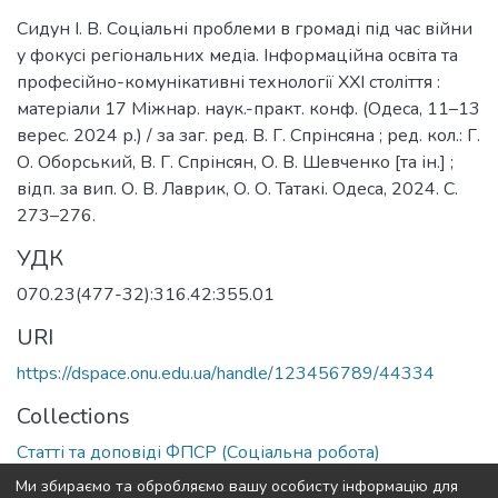
Сидун І. В. Соціальні проблеми в громаді під час війни
у фокусі регіональних медіа. Інформаційна освіта та
професійно-комунікативні технології ХХІ століття :
матеріали 17 Міжнар. наук.-практ. конф. (Одеса, 11–13
верес. 2024 р.) / за заг. ред. В. Г. Спрінсяна ; ред. кол.: Г.
О. Оборський, В. Г. Спрінсян, О. В. Шевченко [та ін.] ;
відп. за вип. О. В. Лаврик, О. О. Татакі. Одеса, 2024. С.
273–276.
УДК
070.23(477-32):316.42:355.01
URI
https://dspace.onu.edu.ua/handle/123456789/44334
Collections
Статті та доповіді ФПСР (Соціальна робота)
Ми збираємо та обробляємо вашу особисту інформацію для