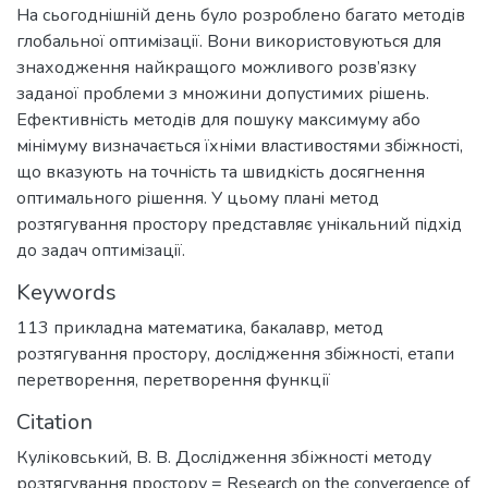
На сьогоднiшнiй день було розроблено багато методiв
глобальної оптимiзацiї. Вони використовуються для
знаходження найкращого можливого розв’язку
заданої проблеми з множини допустимих рiшень.
Ефективнiсть методiв для пошуку максимуму або
мiнiмуму визначається їхнiми властивостями збiжностi,
що вказують на точнiсть та швидкiсть досягнення
оптимального рiшення. У цьому планi метод
розтягування простору представляє унiкальний пiдхiд
до задач оптимiзацiї.
Keywords
113 прикладна математика
,
бакалавр
,
метод
розтягування простору
,
дослiдження збiжностi
,
етапи
перетворення
,
перетворення функції
Citation
Куліковський, В. В. Дослідження збіжності методу
розтягування простору = Research on the convergence of