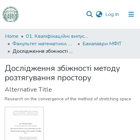
(current)
Log In
Communities
Home
01. Кваліфікаційні випускні роботи здобувачів вищої освіти
&
Факультет математики, фізики та інформаційних технологій
Бакалаври МФІТ
Collections
Дослідження збіжності методу розтягування простору
All of DSpace
Дослідження збіжності методу
розтягування простору
Statistics
Alternative Title
Research on the convergence of the method of stretching space