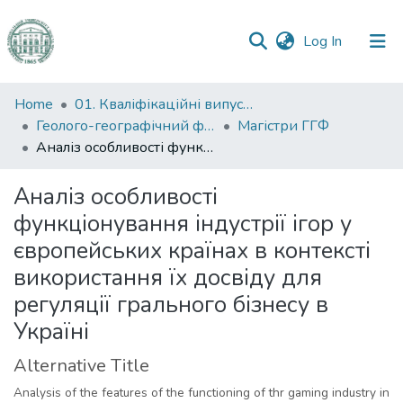
(current)
Log In
Communities
Home
01. Кваліфікаційні випускні роботи здобувачів вищої освіти
&
Геолого-географічний факультет
Магістри ГГФ
Collections
Аналіз особливості функціонування індустрії ігор у європейських країнах в контексті використання їх досвіду для регуляції грального бізнесу в Україні
All of DSpace
Аналіз особливості
функціонування індустрії ігор у
Statistics
європейських країнах в контексті
використання їх досвіду для
регуляції грального бізнесу в
Україні
Alternative Title
Analysis of the features of the functioning of thr gaming industry in