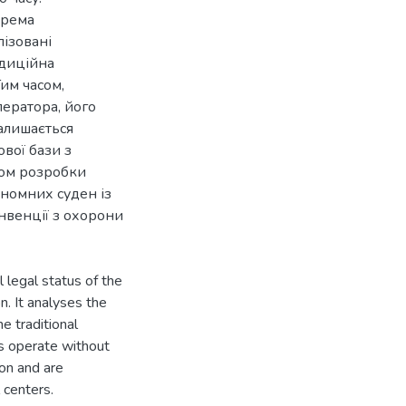
крема
лізовані
адиційна
им часом,
ператора, його
залишається
вої бази з
хом розробки
номних суден із
нвенції з охорони
l legal status of the
n. It analyses the
e traditional
ls operate without
on and are
 centers.