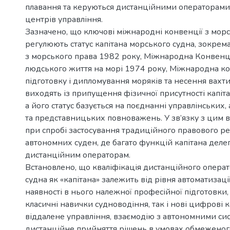
плавання та керуються дистанційними операторами
центрів управління.
Зазначено, що ключові міжнародні конвенції з морсь
регулюють статус капітана морського судна, зокрем
з морського права 1982 року, Міжнародна Конвенц
людського життя на морі 1974 року, Міжнародна к
підготовку і дипломування моряків та несення вахт
виходять із припущення фізичної присутності капіта
а його статус базується на поєднанні управлінських,
та представницьких повноважень. У зв’язку з цим в
при спробі застосування традиційного правового р
автономних суден, де багато функцій капітана деле
дистанційним операторам.
Встановлено, що кваліфікація дистанційного опера
судна як «капітана» залежить від рівня автоматизації
наявності в нього належної професійної підготовки
класичні навички судноводіння, так і нові цифрові 
віддалене управління, взаємодію з автономними си
дистанційне прийняття рішень в умовах обмеженого