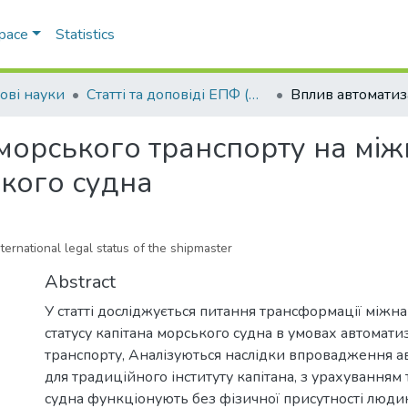
Space
Statistics
ові науки
Статті та доповіді ЕПФ (Правові науки)
 морського транспорту на м
ького судна
ternational legal status of the shipmaster
Abstract
У статті досліджується питання трансформації між
статусу капітана морського судна в умовах автомати
транспорту, Аналізуються наслідки впровадження 
для традиційного інституту капітана, з урахуванням 
судна функціонують без фізичної присутності людин