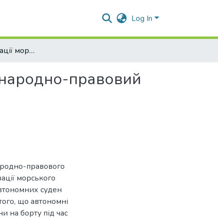
Log In
Вплив автоматизації морського транспорту на міжнародно-правовий статус капітана морського судна
іжнародно-правовий
народно-правового
зації морського
автономних суден
того, що автономні
и на борту під час