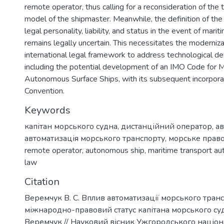
remote operator, thus calling for a reconsideration of the t
model of the shipmaster. Meanwhile, the definition of th
legal personality, liability, and status in the event of marit
remains legally uncertain. This necessitates the moderniza
international legal framework to address technological d
including the potential development of an IMO Code for 
Autonomous Surface Ships, with its subsequent incorpor
Convention.
Keywords
капітан морського судна
,
дистанційний оператор
,
а
автоматизація морського транспорту
,
морське прав
remote operator
,
autonomous ship
,
maritime transport a
law
Citation
Веремчук В. С. Вплив автоматизації морського тран
міжнародно-правовий статус капітана морського судн
Веремчук // Науковий вісник Ужгородського націо