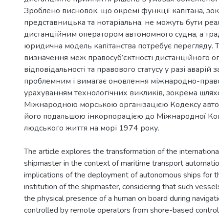
Зроблено висновок, що окремі функції капітана, зо
представницька та нотаріальна, не можуть бути реа
дистанційним оператором автономного судна, а тр
юридична модель капітанства потребує перегляду. Т
визначення меж правосуб’єктності дистанційного о
відповідальності та правового статусу у разі аварій 
проблемним і вимагає оновлення міжнародно-право
урахуванням технологічних викликів, зокрема шля
Міжнародною морською організацією Кодексу авто
його подальшою інкорпорацією до Міжнародної Ко
The article explores the transformation of the internationa
shipmaster in the context of maritime transport automatio
implications of the deployment of autonomous ships for th
institution of the shipmaster, considering that such vesse
the physical presence of a human on board during navigati
controlled by remote operators from shore-based control