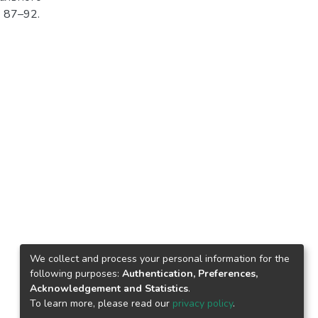
. 87–92.
We collect and process your personal information for the
following purposes:
Authentication, Preferences,
Acknowledgement and Statistics
.
To learn more, please read our
privacy policy
.