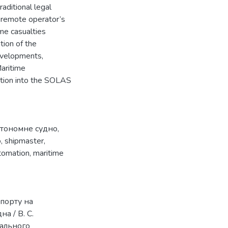
raditional legal
e remote operator’s
ime casualties
tion of the
evelopments,
Maritime
ation into the SOLAS
втономне судно
,
о
,
shipmaster
,
utomation
,
maritime
спорту на
а / В. С.
нального