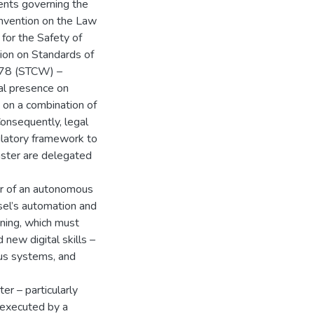
ments governing the
onvention on the Law
for the Safety of
ion on Standards of
1978 (STCW) –
al presence on
d on a combination of
Consequently, legal
ulatory framework to
ster are delegated
tor of an autonomous
sel’s automation and
ining, which must
new digital skills –
ous systems, and
er – particularly
y executed by a