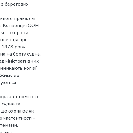
 з берегових
кого права, які
а, Конвенція ООН
ія з охорони
онвенція про
и 1978 року
на на борту судна,
 адміністративних
иникають колізії
ежиму до
гуються
тора автономного
 судна та
, що охоплює як
компетентності –
стемами,
 часу.