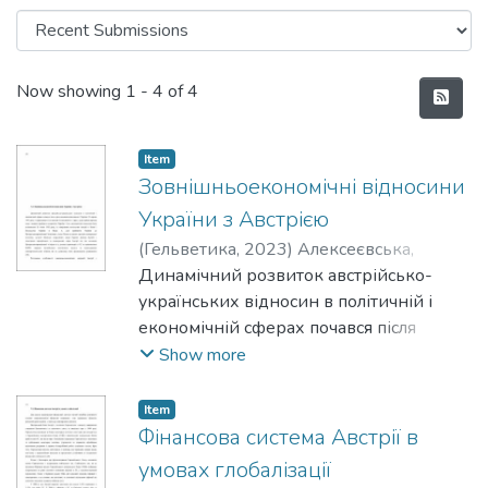
Recent Submissions
Now showing
1 - 4 of 4
Item
Зовнішньоекономічні відносини
України з Австрією
(
Гельветика
,
2023
)
Алексеєвська,
Галина Сергіївна
Динамічний розвиток австрійсько-
;
Alekseievska, Halyna S.
українських відносин в політичній і
економічній сферах почався після
проголошення незалежності України 24
Show more
серпня 1991 року і характеризується
високою інтенсивністю і зараз, адже
Item
країна-партнер одна з перших
Фінансова система Австрії в
прийняла суверенітет України. Саме
умовах глобалізації
дипломатичні відносини були