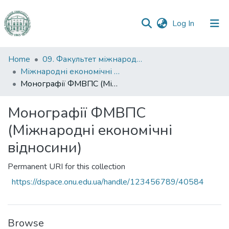
(current)
Log In
Communities
Home
09. Факультет міжнародних відносин, політології та соціології
&
Міжнародні економічні відносини
Collections
Монографії ФМВПС (Міжнародні економічні відносини)
All of DSpace
Монографії ФМВПС
(Міжнародні економічні
Statistics
відносини)
Permanent URI for this collection
https://dspace.onu.edu.ua/handle/123456789/40584
Browse