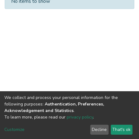
No items to show
We collect and process your personal information for the
following purposes:
Authentication, Preferences,
Acknowledgement and Statistics
.
To learn more, please read our
privacy policy
.
DSpace software
copyright © 2009-2026
LYRASIS
Cookie
Privacy
End User
Send
Customize
Decline
That's ok
settings
policy
Agreement
Feedback