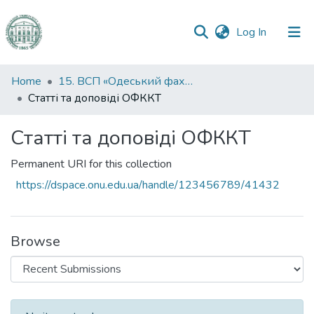
(current)
Log In
Communities
Home
15. ВСП «Одеський фаховий коледж комп’ютерних технологій ОНУ імені І. І. Мечникова»
&
Статті та доповіді ОФККТ
Collections
Статті та доповіді ОФККТ
All of DSpace
Permanent URI for this collection
Statistics
https://dspace.onu.edu.ua/handle/123456789/41432
Browse
Recent Submissions