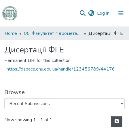
(current)
Log In
Communities
Home
05. Факультет гідрометеорології і екології
Дисертації ФГЕ
&
Collections
Дисертації ФГЕ
All of DSpace
Permanent URI for this collection
https://dspace.onu.edu.ua/handle/123456789/44176
Statistics
Browse
Recent Submissions
Now showing
1 - 1 of 1