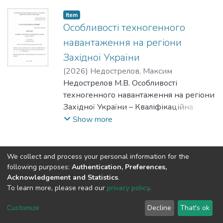
Item
Особливості техногенного
навантаження на регіони
Західної України
(
2026
)
Недострелов, Максим
Валентинович
Недострелов М.В. Особливості
;
Nedostrelov, Maksym V.
техногенного навантаження на регіони
Західної України – Кваліфікаційна
наукова праця на правах рукопису.
Show more
Дисертація на здобуття наукового
ступеня доктора філософії за
спеціальністю 101 – Екологія. –
We collect and process your personal information for the
Одеський національний університет
following purposes:
Authentication, Preferences,
Acknowledgement and Statistics
.
імені І. І. Мечникова, Одеса, 2026.
To learn more, please read our
privacy policy
.
Дисертація присвячена вирішенню
DSpace software
copyright © 2009-2026
LYRASIS
актуальної наукової задачі щодо
Cookie
Privacy
End User
Send
Customize
Decline
That's ok
визначення особливостей факторів
settings
policy
Agreement
Feedback