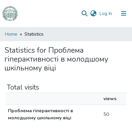
(current)
Log In
Communities
Home
Statistics
&
Collections
Statistics for Проблема
гіперактивності в молодшому
All of DSpace
шкільному віці
Total visits
views
Проблема гіперактивності в
50
молодшому шкільному віці