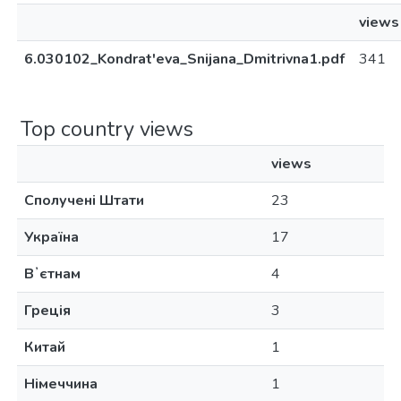
views
6.030102_Kondrat'eva_Snijana_Dmitrivna1.pdf
341
Top country views
views
Сполучені Штати
23
Україна
17
Вʼєтнам
4
Греція
3
Китай
1
Німеччина
1