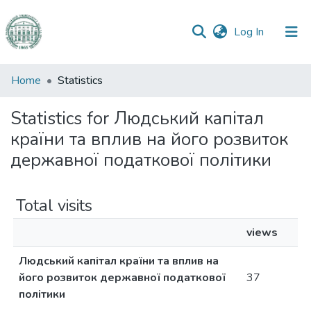
(current)
Log In
Communities
Home
Statistics
&
Collections
Statistics for Людський капітал
країни та вплив на його розвиток
All of DSpace
державної податкової політики
Total visits
views
Людський капітал країни та вплив на
його розвиток державної податкової
37
політики