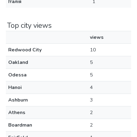
Італія
1
Top city views
views
Redwood City
10
Oakland
5
Odessa
5
Hanoi
4
Ashburn
3
Athens
2
Boardman
2