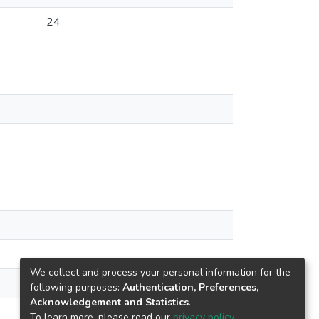
24
We collect and process your personal information for the
following purposes:
Authentication, Preferences,
Acknowledgement and Statistics
.
To learn more, please read our
privacy policy
.