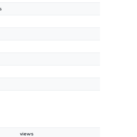
s
views