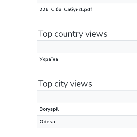
226_Сіба_Сабуні1.pdf
Top country views
Україна
Top city views
Boryspil
Odesa