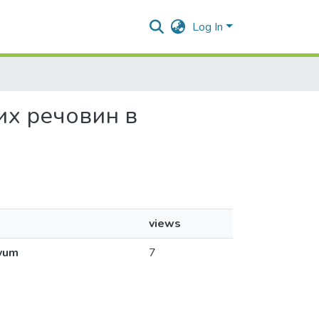
Log In
них речовин в
views
ivum
7