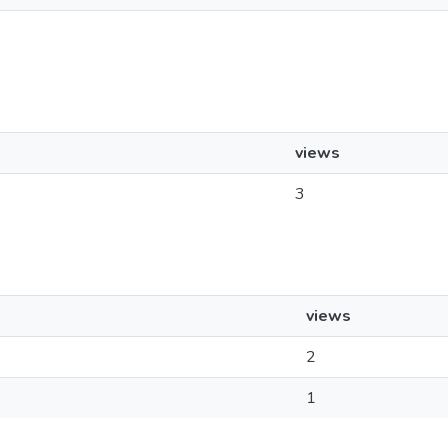
views
3
views
2
1