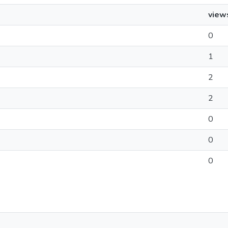
view
0
1
2
2
0
0
0