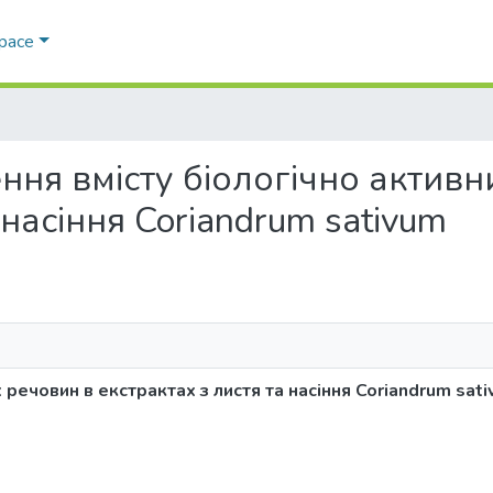
Space
ження вмісту біологічно актив
 насіння Coriandrum sativum
речовин в екстрактах з листя та насіння Coriandrum sat