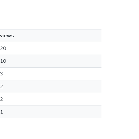
views
20
10
3
2
2
1