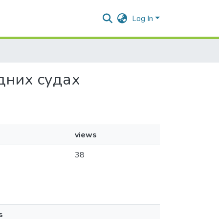
Log In
одних судах
views
38
s