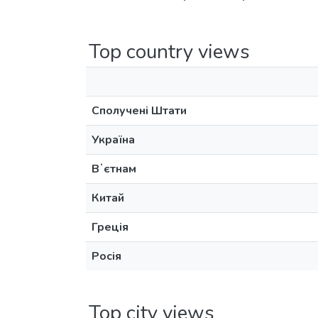
Top country views
Сполучені Штати
Україна
Вʼєтнам
Китай
Греція
Росія
Top city views