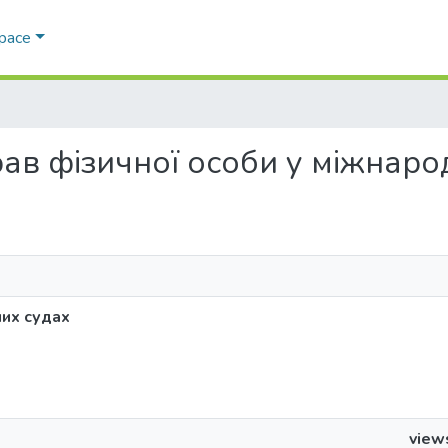
Space
 прав фізичної особи у міжнар
них судах
view