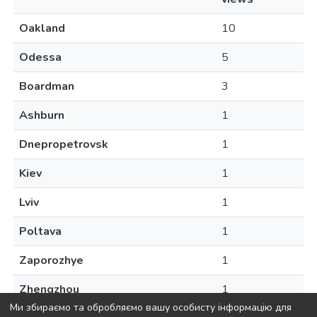
Oakland
10
Odessa
5
Boardman
3
Ashburn
1
Dnepropetrovsk
1
Kiev
1
Lviv
1
Poltava
1
Zaporozhye
1
Zhengzhou
1
Ми збираємо та обробляємо вашу особисту інформацію для