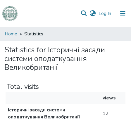
(current)
Log In
Communities
Home
Statistics
&
Collections
Statistics for Історичні засади
системи оподаткування
All of DSpace
Великобританії
Total visits
views
Історичні засади системи
12
оподаткування Великобританії