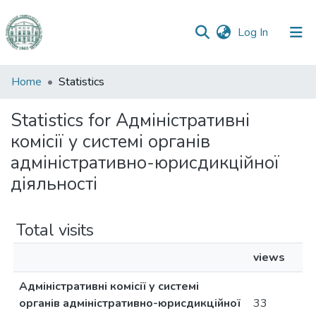
(current)
Log In
Communities
Home
Statistics
&
Collections
Statistics for Адміністративні
комісії у системі органів
All of DSpace
адміністративно-юрисдикційної
діяльності
Total visits
views
Адміністративні комісії у системі
органів адміністративно-юрисдикційної
33