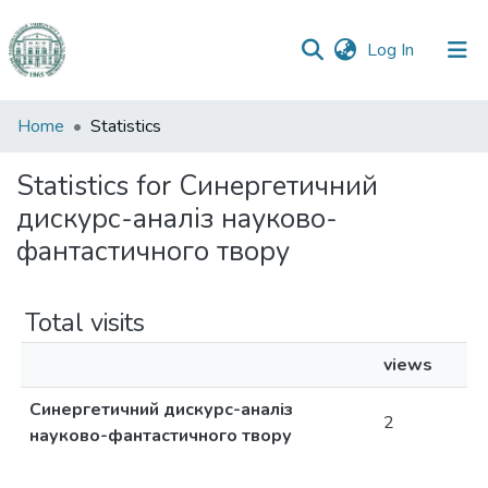
(current)
Log In
Communities
Home
Statistics
&
Collections
Statistics for Синергетичний
дискурс-аналіз науково-
All of DSpace
фантастичного твору
Total visits
views
Синергетичний дискурс-аналіз
2
науково-фантастичного твору