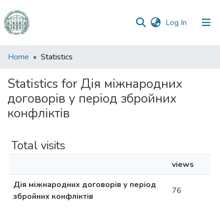
(current)
Log In
Communities
Home
Statistics
&
Collections
Statistics for Дія міжнародних
договорів у період збройних
All of DSpace
конфліктів
Total visits
views
Дія міжнародних договорів у період
76
збройних конфліктів