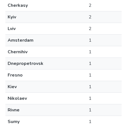
Cherkasy
2
Kyiv
2
Lviv
2
Amsterdam
1
Chernihiv
1
Dnepropetrovsk
1
Fresno
1
Kiev
1
Nikolaev
1
Rivne
1
Sumy
1