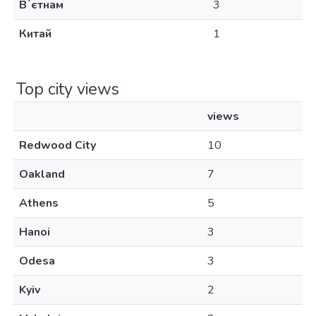
Вʼєтнам
3
Китай
1
Top city views
views
Redwood City
10
Oakland
7
Athens
5
Hanoi
3
Odesa
3
Kyiv
2