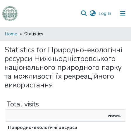
(current)
Log In
Communities
Home
Statistics
&
Collections
Statistics for Природно-екологічні
ресурси Нижньодністровського
All of DSpace
національного природного парку
та можливості їх рекреаційного
використання
Total visits
views
Природно-екологічні ресурси