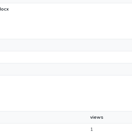
docx
views
1