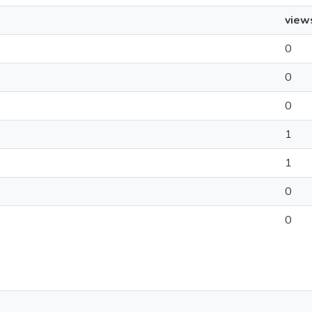
view
0
0
0
1
1
0
0