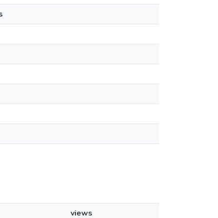
s
views