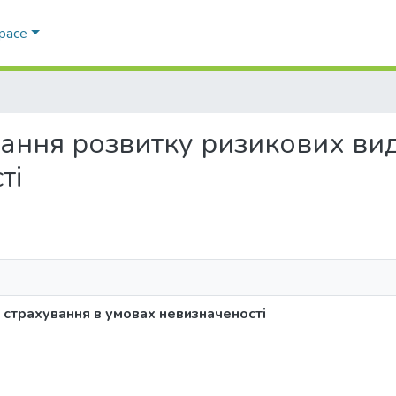
Space
ювання розвитку ризикових ви
ті
страхування в умовах невизначеності