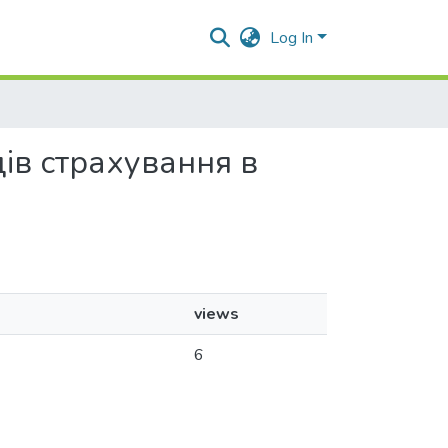
Log In
дів страхування в
views
6