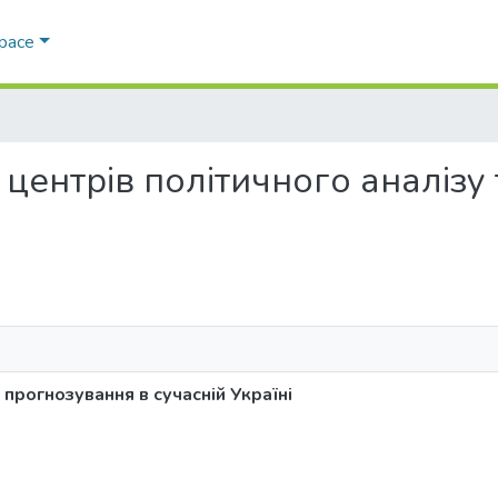
Space
ія центрів політичного аналіз
 прогнозування в сучасній Україні