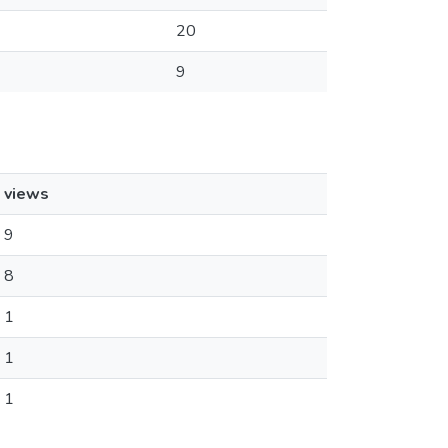
20
9
views
9
8
1
1
1