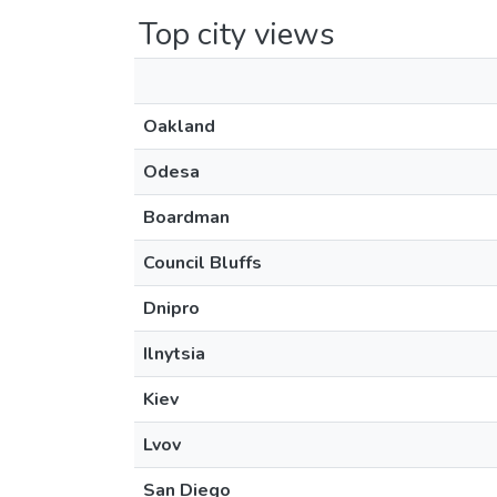
Top city views
Oakland
Odesa
Boardman
Council Bluffs
Dnipro
Ilnytsia
Kiev
Lvov
San Diego