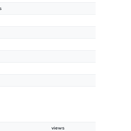
s
views