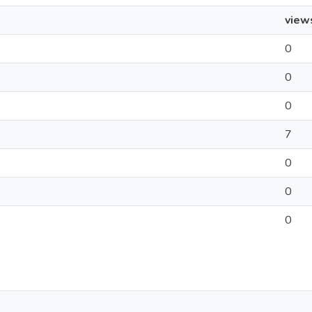
view
0
0
0
7
0
0
0