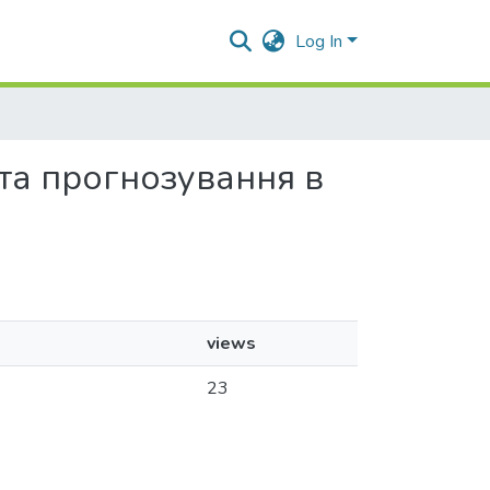
Log In
у та прогнозування в
views
23