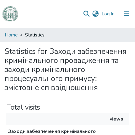
(current)
Log In
Communities
Home
Statistics
&
Collections
Statistics for Заходи забезпечення
кримінального провадження та
All of DSpace
заходи кримінального
процесуального примусу:
змістовне співвідношення
Total visits
views
Заходи забезпечення кримінального