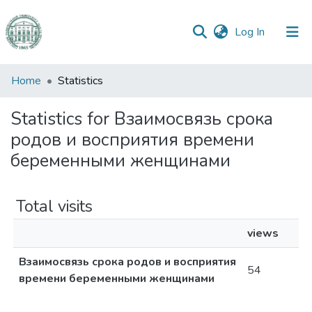
(current)
Log In
Communities
Home
Statistics
&
Collections
Statistics for Взаимосвязь срока
родов и восприятия времени
All of DSpace
беременными женщинами
Total visits
views
Взаимосвязь срока родов и восприятия
54
времени беременными женщинами