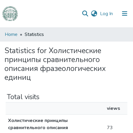
(current)
Log In
Communities
Home
Statistics
&
Collections
Statistics for Холистические
принципы сравнительного
All of DSpace
описания фразеологических
единиц
Total visits
views
Холистические принципы
сравнительного описания
73