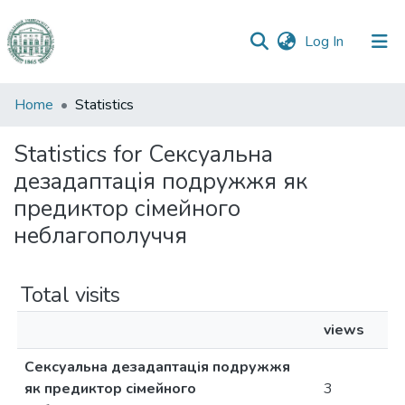
(current)
Log In
Communities
Home
Statistics
&
Collections
Statistics for Сексуальна
дезадаптація подружжя як
All of DSpace
предиктор сімейного
неблагополуччя
Total visits
views
Сексуальна дезадаптація подружжя
як предиктор сімейного
3