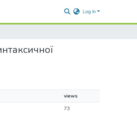
Log In
синтаксичної
views
73