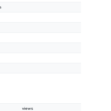
s
views