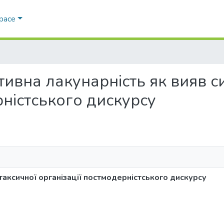
Space
уктивна лакунарність як вияв 
рністського дискурсу
таксичної організації постмодерністського дискурсу