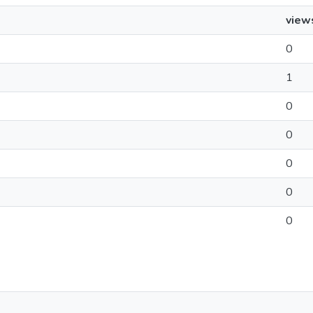
view
0
1
0
0
0
0
0