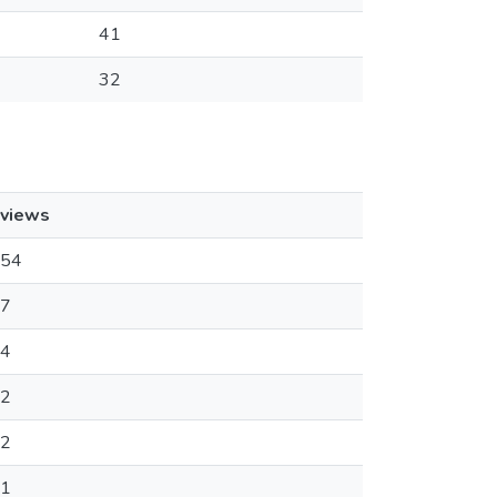
41
32
views
54
7
4
2
2
1