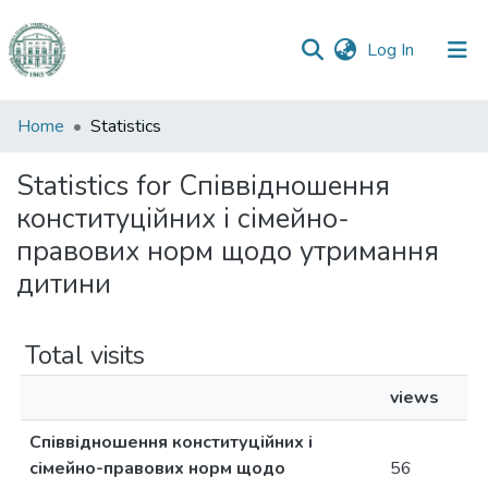
(current)
Log In
Communities
Home
Statistics
&
Collections
Statistics for Співвідношення
конституційних і сімейно-
All of DSpace
правових норм щодо утримання
дитини
Total visits
views
Співвідношення конституційних і
сімейно-правових норм щодо
56