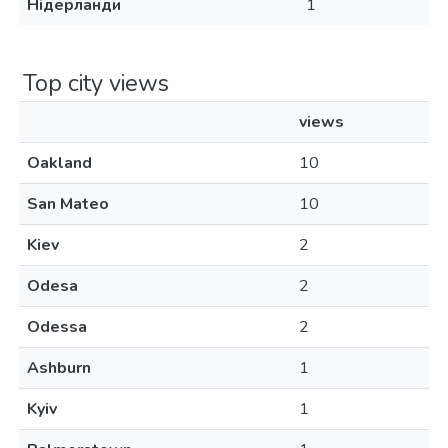
Нідерланди
1
Top city views
views
Oakland
10
San Mateo
10
Kiev
2
Odesa
2
Odessa
2
Ashburn
1
Kyiv
1