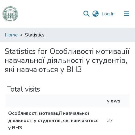
(current)
Log In
Communities
Home
Statistics
&
Collections
Statistics for Особливості мотивації
навчальної діяльності у студентів,
All of DSpace
які навчаються у ВНЗ
Total visits
views
Особливості мотивації навчальної
діяльності у студентів, які навчаються
37
у ВНЗ