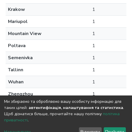
Krakow
1
Mariupol
1
Mountain View
1
Poltava
1
Semenivka
1
Tallinn
1
Wuhan
1
Zhengzhou
1
Ми збираємо та обробляємо вашу особисту інформацію для
таких цілей:
автентифікація, налаштування та статистика
.
Щоб дізнатися більше, прочитайте нашу політику
політика
приватності
.
DSpace software
copyright © 2009-2026
LYRASIS
Cookie
Privacy
End User
Send
Налаштувати
Відхилити
Прийняти