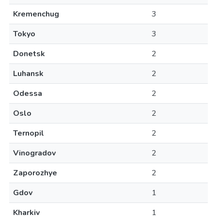
Kremenchug
3
Tokyo
3
Donetsk
2
Luhansk
2
Odessa
2
Oslo
2
Ternopil
2
Vinogradov
2
Zaporozhye
2
Gdov
1
Kharkiv
1