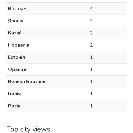
Вʼєтнам
4
Японія
3
Китай
2
Норвеґія
2
Естонія
1
Франція
1
Велика Британія
1
Італія
1
Росія
1
Top city views