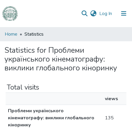
(current)
Log In
Communities
Home
Statistics
&
Collections
Statistics for Проблеми
українського кінематографу:
All of DSpace
виклики глобального кіноринку
Total visits
views
Проблеми українського
кінематографу: виклики глобального
135
кіноринку