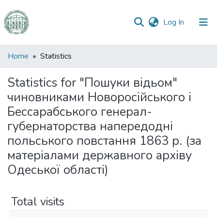
(current)
Log In
Communities
Home
Statistics
&
Collections
Statistics for "Пошуки відьом"
чиновниками Новоросійського і
All of DSpace
Бессарабського генерал-
губернаторства напередодні
польського повстання 1863 р. (за
матеріалами державного архіву
Одеської області)
Total visits