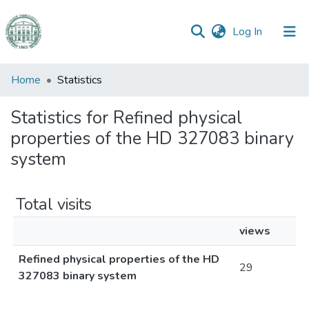
(current)
Log In
Communities
Home
Statistics
&
Collections
Statistics for Refined physical
properties of the HD 327083 binary
All of DSpace
system
Total visits
views
Refined physical properties of the HD
29
327083 binary system